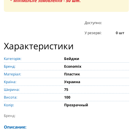
* Мінімальне замовлення -
50
шт.
Доступно:
0
шт
У резерві:
0
шт
Характеристики
Категорія:
Бейджи
Бренд:
Economiх
Матеріал:
Пластик
Країна:
Украина
Ширина:
75
Висота:
100
Колір:
Прозрачный
Бренд:
Описание: