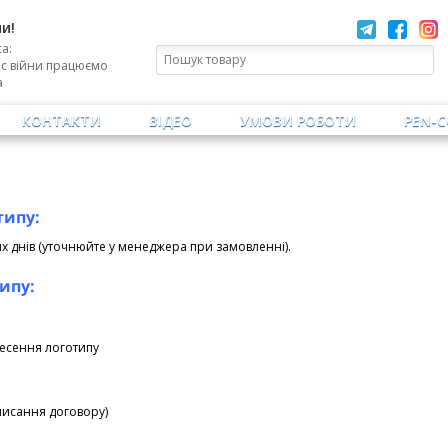
и!
а:
ас війни працюємо
а
КОНТАКТИ
ВІДЕО
УМОВИ РОБОТИ
PEN-
типу:
х днів (уточнюйте у менеджера при замовленні).
ипу:
несення логотипу
дписання договору)