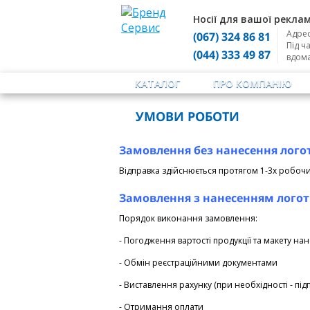
Носії для вашої реклам
Адрес
(067) 324 86 81
Під ч
(044) 333 49 87
вдом
КАТАЛОГ
ПРО КОМПАНІЮ
УМОВИ РОБОТИ
Замовлення без нанесення лого
Відправка здійснюється протягом 1-3х робочи
Замовлення з нанесенням логот
Порядок виконання замовлення:
- Погодження вартості продукції та макету на
- Обмін реєстраційними документами
- Виставлення рахунку (при необхідності - пі
- Отримання оплати