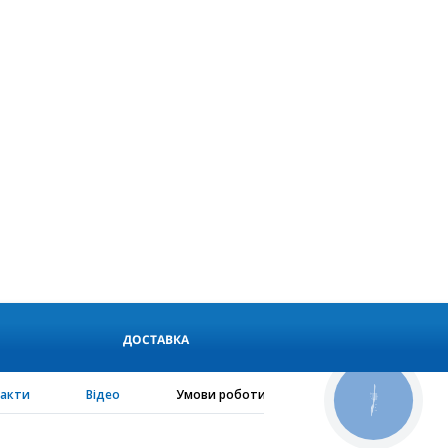
ДОСТАВКА
такти
Відео
Умови роботи
PEN-configurator
КНОПКА
СВЯЗИ