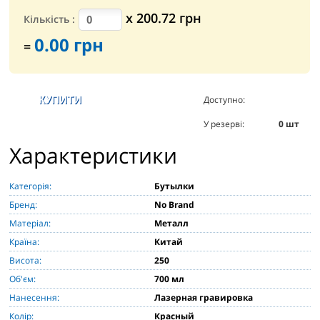
х
200.72
грн
Кількість
:
0.00
грн
=
Доступно:
383
шт
У резерві:
0
шт
Характеристики
Категорія:
Бутылки
Бренд:
No Brand
Матеріал:
Металл
Країна:
Китай
Висота:
250
Об'єм:
700 мл
Нанесення:
Лазерная гравировка
Колір:
Красный