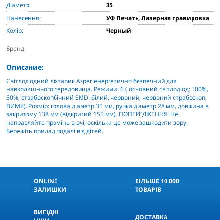
Діаметр:
35
Нанесення:
УФ Печать, Лазерная гравировка
Колір:
Черный
Бренд:
Описание:
Світлодіодний ліхтарик Asper енергетично безпечний для
навколишнього середовища. Режими: 6 ( основний світлодіод: 100%,
50%, страбоскопбічний SMD: білий, червоний, червоний страбоскоп,
ВИМК). Розмір: голова діаметр 35 мм, ручка діаметр 28 мм, довжина в
закритому 138 мм (відкритий 155 мм). ПОПЕРЕДЖЕННЯ: Не
направляйте промінь в очі, оскільки це може зашкодити зору.
Бережіть прилад подалі від дітей.
ONLINE
БІЛЬШЕ 10 000
ЗАЛИШКИ
ТОВАРІВ
КНОПКА
СВЯЗИ
ВИГІДНІ
ДОСТАВКА