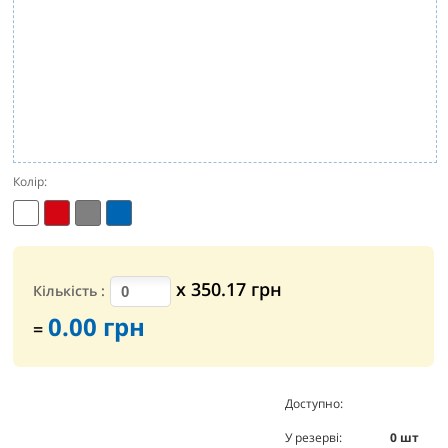
Колір:
х
350.17
грн
Кількість
:
0.00
грн
=
Доступно:
0
шт
У резерві:
0
шт