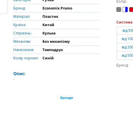
Колір:
Бренд:
Economix Promo
Матеріал:
Пластик
Система
Країна:
Китай
від 50
Стержень:
Кулька
від 10
Механізм:
Без механізму
від 20
Нанесення:
Тамподрук
від 50
Колір чорнил:
Синій
Бренд:
Опис:
-
Бренди