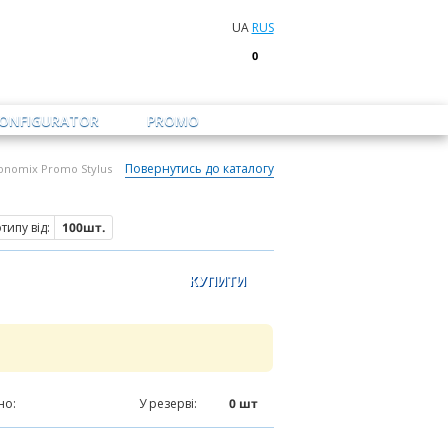
UA
RUS
0
CONFIGURATOR
PROMO
Повернутись до каталогу
onomix Promo Stylus
ипу від:
100шт.
но:
2537
шт
У резерві:
0
шт