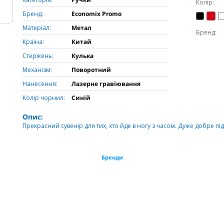
Колір:
Бренд:
Economix Promo
Матеріал:
Метал
Бренд:
Країна:
Китай
Стержень:
Кулька
Механізм:
Поворотний
Нанесення:
Лазерне гравіювання
Колір чорнил:
Синій
Опис:
Прекрасний сувенір для тих, хто йде в ногу з часом. Дуже добре п
Бренди