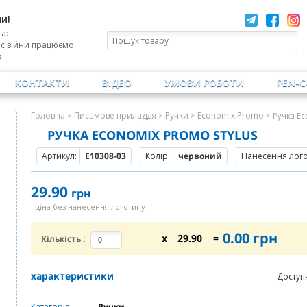
и!
а:
ас війни працюємо
а
КОНТАКТИ
ВІДЕО
УМОВИ РОБОТИ
PEN-
Головна
Письмове приладдя
Ручки
Economix Promo
>
>
>
> Ручка Ec
РУЧКА ECONOMIX PROMO STYLUS
Артикул:
E10308-03
Колір:
червоний
Нанесення логот
29.90
грн
ціна без нанесення логотипу
0.00
грн
x
29.90
=
Кількість
:
характеристики
Доступ
Категорія:
Ручки