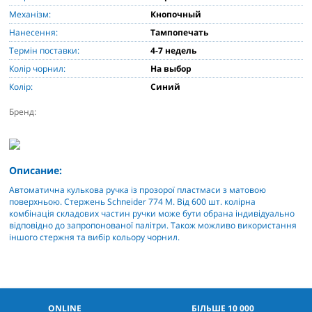
Механізм:
Кнопочный
Нанесення:
Тампопечать
Термін поставки:
4-7 недель
Колір чорнил:
На выбор
Колір:
Синий
Бренд:
Описание:
Автоматична кулькова ручка із прозорої пластмаси з матовою
поверхньою. Стержень Schneider 774 M. Від 600 шт. колірна
комбінація складових частин ручки може бути обрана індивідуально
відповідно до запропонованої палітри. Також можливо використання
іншого стержня та вибір кольору чорнил.
ONLINE
БІЛЬШЕ 10 000