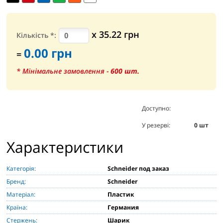
х
35.22
грн
Кількість
*
:
0.00
грн
=
* Мінімальне замовлення -
600
шт.
Доступно:
0
шт
У резерві:
0
шт
Характеристики
Категорія:
Schneider под заказ
Бренд:
Schneider
Матеріал:
Пластик
Країна:
Германия
Стержень:
Шарик