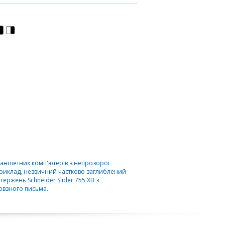
ланшетних комп'ютерів з непрозорої
априклад, незвичний частково заглиблений
ержень Schneider Slider 755 XB з
ковзного письма.