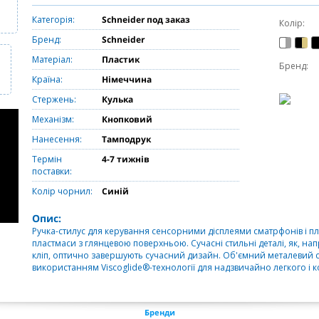
Категорія:
Schneider под заказ
Колір:
Бренд:
Schneider
Матеріал:
Пластик
Бренд:
Країна:
Німеччина
Стержень:
Кулька
Механізм:
Кнопковий
Нанесення:
Тамподрук
Термін
4-7 тижнів
поставки:
Колір чорнил:
Синій
Опис:
Ручка-стилус для керування сенсорними дісплеями сматрфонів і п
пластмаси з глянцевою поверхньою. Сучасні стильні деталі, як, н
кліп, оптично завершують сучасний дизайн. Об'ємний металевий ст
використанням Viscoglide®-технології для надзвичайно легкого і 
Бренди