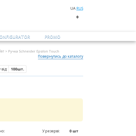
UA
RUS
0
CONFIGURATOR
PROMO
der
> Ручка Schneider Epsilon Touch
Повернутись до каталогу
від:
100шт.
но:
0
шт
У резерві:
0
шт