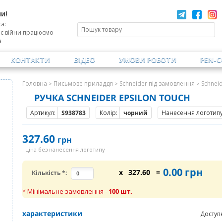
и!
а:
ас війни працюємо
а
КОНТАКТИ
ВІДЕО
УМОВИ РОБОТИ
PEN-
Головна
Письмове приладдя
Schneider під замовлення
Schnei
>
>
>
РУЧКА SCHNEIDER EPSILON TOUCH
Артикул:
S938783
Колір:
чорний
Нанесення логотипу 
327.60
грн
ціна без нанесення логотипу
0.00
грн
x
327.60
=
Кількість
*
:
* Мінімальне замовлення -
100
шт.
характеристики
Доступ