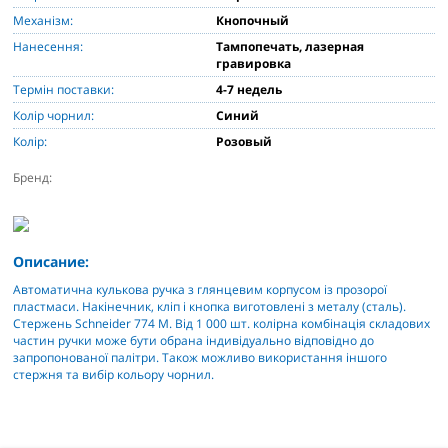
Механізм:
Кнопочный
Нанесення:
Тампопечать, лазерная
гравировка
Термін поставки:
4-7 недель
Колір чорнил:
Синий
Колір:
Розовый
Бренд:
Описание:
Автоматична кулькова ручка з глянцевим корпусом із прозорої
пластмаси. Накінечник, кліп і кнопка виготовлені з металу (сталь).
Стержень Schneider 774 М. Від 1 000 шт. колірна комбінація складових
частин ручки може бути обрана індивідуально відповідно до
запропонованої палітри. Також можливо використання іншого
стержня та вибір кольору чорнил.