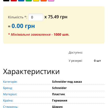
х
75.49
грн
Кількість
*
:
0.00
грн
=
* Мінімальне замовлення -
1000
шт.
Доступно:
0
шт
У резерві:
0
шт
Характеристики
Категорія:
Schneider под заказ
Бренд:
Schneider
Матеріал:
Пластик
Країна:
Германия
Стержень:
Шарик