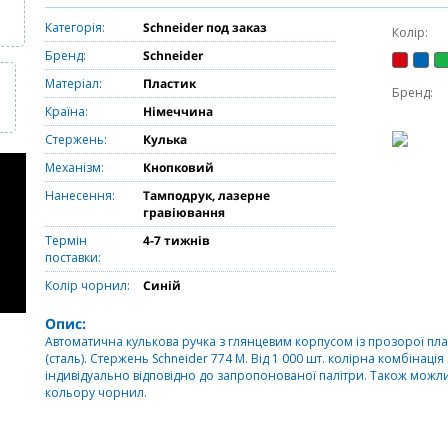
Категорія:
Schneider под заказ
Колір:
Бренд:
Schneider
Матеріал:
Пластик
Бренд:
Країна:
Німеччина
Стержень:
Кулька
Механізм:
Кнопковий
Нанесення:
Тамподрук, лазерне
гравіювання
Термін
4-7 тижнів
поставки:
Колір чорнил:
Синій
Опис:
Автоматична кулькова ручка з глянцевим корпусом із прозорої плас
(сталь). Стержень Schneider 774 М. Від 1 000 шт. колірна комбінац
індивідуально відповідно до запропонованої палітри. Також можл
кольору чорнил.