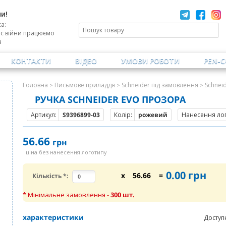
и!
а:
ас війни працюємо
а
КОНТАКТИ
ВІДЕО
УМОВИ РОБОТИ
PEN-
Головна
Письмове приладдя
Schneider під замовлення
Schnei
>
>
>
РУЧКА SCHNEIDER EVO ПРОЗОРА
Артикул:
S9396899-03
Колір:
рожевий
Нанесення лог
56.66
грн
ціна без нанесення логотипу
0.00
грн
x
56.66
=
Кількість
*
:
* Мінімальне замовлення -
300
шт.
характеристики
Доступ