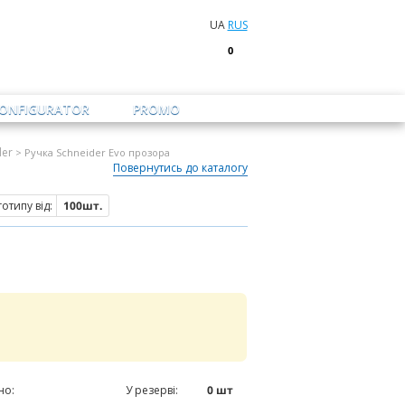
UA
RUS
0
CONFIGURATOR
PROMO
der
> Ручка Schneider Evo прозора
Повернутись до каталогу
отипу від:
100шт.
но:
0
шт
У резерві:
0
шт