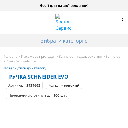
Носії для вашої реклами!
0
Вибрати категорію
Головна
Письмове приладдя
Schneider під замовлення
Schneider
>
>
>
> Ручка Schneider Evo
Повернутись до каталогу
РУЧКА SCHNEIDER EVO
Артикул:
S939602
Колір:
червоний
Нанесення логотипу від:
100 шт.