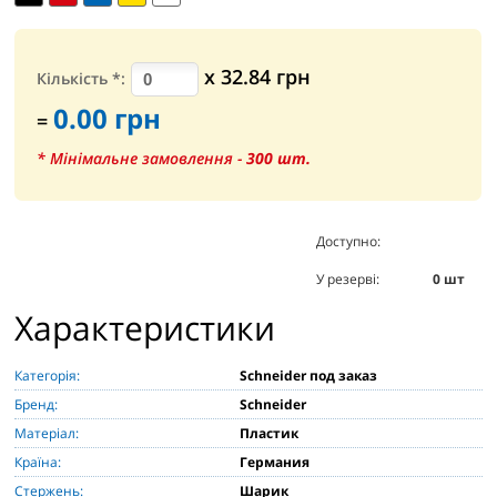
х
32.84
грн
Кількість
*
:
0.00
грн
=
* Мінімальне замовлення -
300
шт.
Доступно:
0
шт
У резерві:
0
шт
Характеристики
Категорія:
Schneider под заказ
Бренд:
Schneider
Матеріал:
Пластик
Країна:
Германия
Стержень:
Шарик