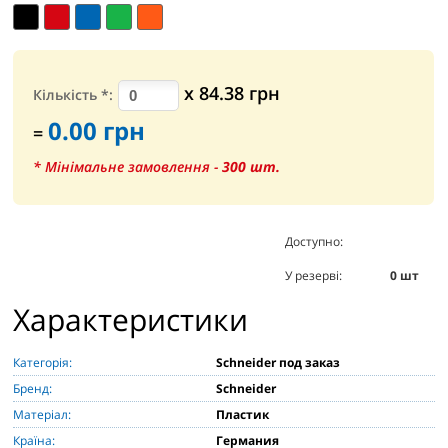
х
84.38
грн
Кількість
*
:
0.00
грн
=
* Мінімальне замовлення -
300
шт.
Доступно:
0
шт
У резерві:
0
шт
Характеристики
Категорія:
Schneider под заказ
Бренд:
Schneider
Матеріал:
Пластик
Країна:
Германия