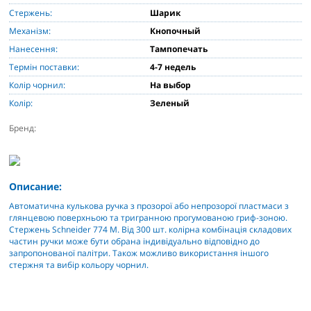
Стержень:
Шарик
Механізм:
Кнопочный
Нанесення:
Тампопечать
Термін поставки:
4-7 недель
Колір чорнил:
На выбор
Колір:
Зеленый
Бренд:
Описание:
Автоматична кулькова ручка з прозорої або непрозорої пластмаси з
глянцевою поверхньою та тригранною прогумованою гриф-зоною.
Стержень Schneider 774 M. Від 300 шт. колірна комбінація складових
частин ручки може бути обрана індивідуально відповідно до
запропонованої палітри. Також можливо використання іншого
стержня та вибір кольору чорнил.