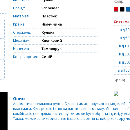
Колір:
Бренд:
Schneider
Матеріал:
Пластик
Система
Країна:
Німеччина
від 30
Стержень:
Кулька
від 50
Механізм:
Кнопковий
від 10
Нанесення:
Тамподрук
від 30
Колір чорнил:
Синій
від 50
від 100
Бренд:
Опис:
Автоматична кулькова ручка. Одна з самих популярних моделей в У
пластмаси. Кільце, кліп і кнопка виготовлені з металу. Довжина лінії
комбінація складових частин ручки може бути обрана індивідуальн
Також можливо використання іншого стержня та вибір кольору ч