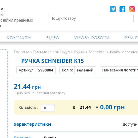
и!
а:
ас війни працюємо
а
КОНТАКТИ
ВІДЕО
УМОВИ РОБОТИ
PEN-
Головна
Письмове приладдя
Ручки
Schneider
>
>
>
> Ручка Schneider
РУЧКА SCHNEIDER K15
Артикул:
S930804
Колір:
зелений
Нанесення логотипу
21.44
грн
ціна без нанесення логотипу
0.00
грн
x
21.44
=
Кількість
:
характеристики
Доступн
Категорія:
Ручки