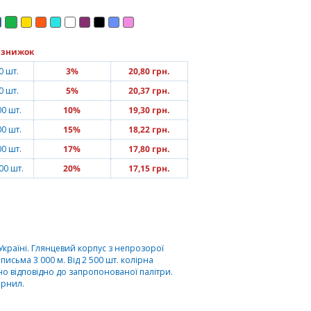
 знижок
0 шт.
3%
20,80 грн.
0 шт.
5%
20,37 грн.
00 шт.
10%
19,30 грн.
00 шт.
15%
18,22 грн.
00 шт.
17%
17,80 грн.
00 шт.
20%
17,15 грн.
країні. Глянцевий корпус з непрозорої
 письма 3 000 м. Від 2 500 шт. колірна
о відповідно до запропонованої палітри.
орнил.