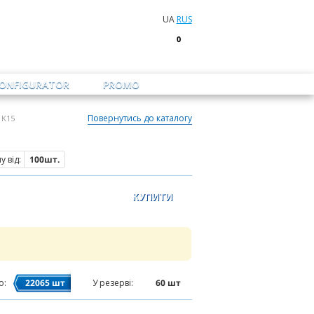
UA
RUS
0
CONFIGURATOR
PROMO
Повернутись до каталогу
 K15
 від:
100шт.
о:
22065
шт
У резерві:
60
шт