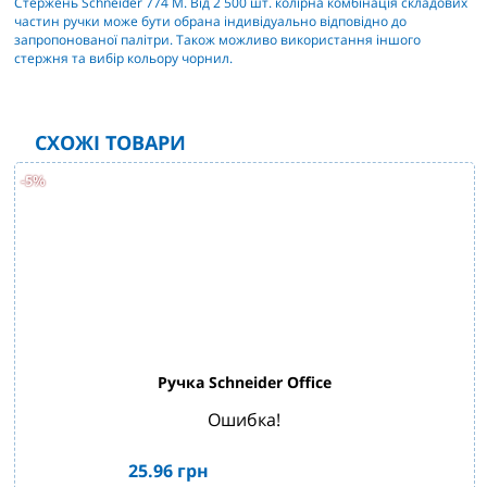
Стержень Schneider 774 М. Від 2 500 шт. колірна комбінація складових
частин ручки може бути обрана індивідуально відповідно до
запропонованої палітри. Також можливо використання іншого
стержня та вибір кольору чорнил.
СХОЖІ ТОВАРИ
-5%
Ручка Schneider Office
Ошибка!
25.96
грн
1231шт