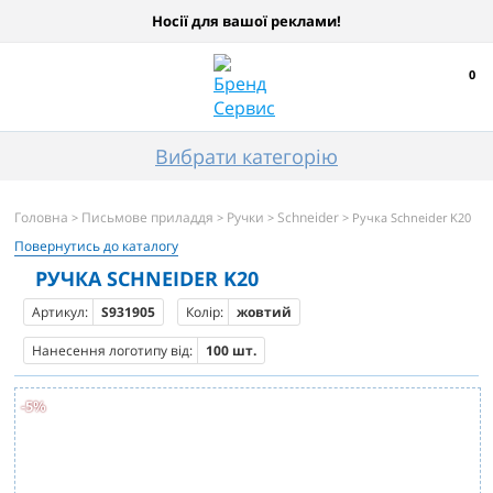
Носії для вашої реклами!
0
Вибрати категорію
Головна
Письмове приладдя
Ручки
Schneider
>
>
>
> Ручка Schneider K20
Повернутись до каталогу
РУЧКА SCHNEIDER K20
Артикул:
S931905
Колір:
жовтий
Нанесення логотипу від:
100 шт.
-5%