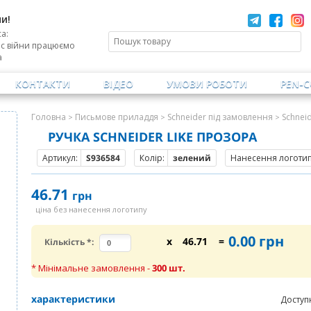
и!
а:
ас війни працюємо
а
КОНТАКТИ
ВІДЕО
УМОВИ РОБОТИ
PEN-
Головна
Письмове приладдя
Schneider під замовлення
Schnei
>
>
>
РУЧКА SCHNEIDER LIKE ПРОЗОРА
Артикул:
S936584
Колір:
зелений
Нанесення логотипу
46.71
грн
ціна без нанесення логотипу
0.00
грн
x
46.71
=
Кількість
*
:
* Мінімальне замовлення -
300
шт.
характеристики
Доступ