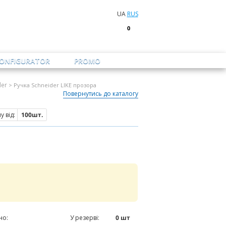
UA
RUS
0
CONFIGURATOR
PROMO
der
> Ручка Schneider LIKE прозора
Повернутись до каталогу
 від:
100шт.
но:
0
шт
У резерві:
0
шт