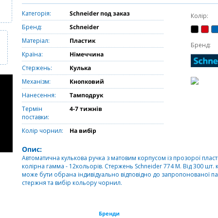
Категорія:
Schneider под заказ
Колір:
Бренд:
Schneider
Матеріал:
Пластик
Бренд:
Країна:
Німеччина
Стержень:
Кулька
Механізм:
Кнопковий
Нанесення:
Тамподрук
Термін
4-7 тижнів
поставки:
Колір чорнил:
На вибір
Опис:
Автоматична кулькова ручка з матовим корпусом із прозорої пла
колірна гамма - 12кольорів. Стержень Schneider 774 M. Від 300 шт.
може бути обрана індивідуально відповідно до запропонованої п
стержня та вибір кольору чорнил.
Бренди