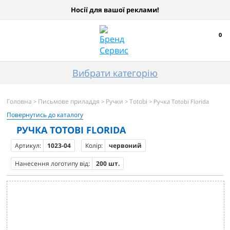
Носії для вашої реклами!
0
Вибрати категорію
Головна
Письмове приладдя
Ручки
Totobi
>
>
>
> Ручка Totobi Florida
Повернутись до каталогу
РУЧКА TOTOBI FLORIDA
Артикул:
1023-04
Колір:
червоний
Нанесення логотипу від:
200 шт.