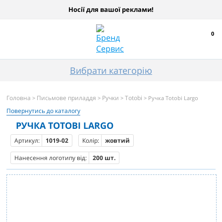
Носії для вашої реклами!
0
Вибрати категорію
Головна
Письмове приладдя
Ручки
Totobi
>
>
>
> Ручка Totobi Largo
Повернутись до каталогу
РУЧКА TOTOBI LARGO
Артикул:
1019-02
Колір:
жовтий
Нанесення логотипу від:
200 шт.