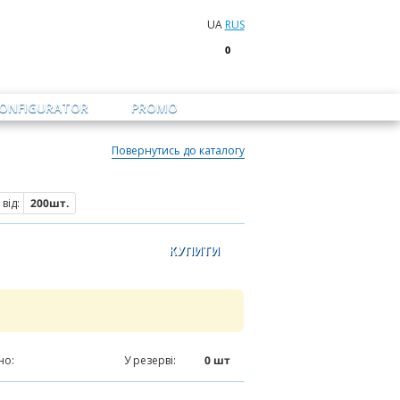
UA
RUS
0
CONFIGURATOR
PROMO
Повернутись до каталогу
від:
200шт.
но:
8213
шт
У резерві:
0
шт