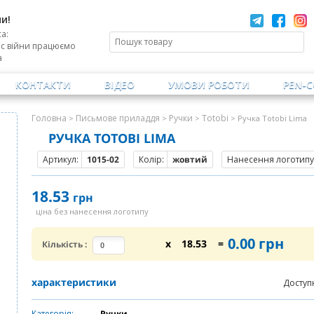
и!
а:
ас війни працюємо
а
КОНТАКТИ
ВІДЕО
УМОВИ РОБОТИ
PEN-
Головна
Письмове приладдя
Ручки
Totobi
>
>
>
> Ручка Totobi Lima
РУЧКА TOTOBI LIMA
Артикул:
1015-02
Колір:
жовтий
Нанесення логотипу 
18.53
грн
ціна без нанесення логотипу
0.00
грн
x
18.53
=
Кількість
:
характеристики
Доступ
Категорія:
Ручки