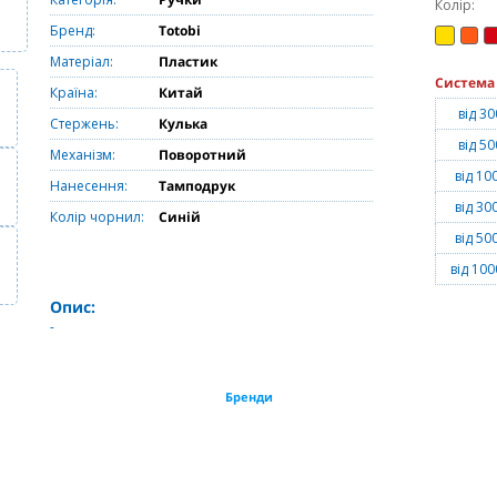
Колір:
Бренд:
Totobi
Матеріал:
Пластик
Система
Країна:
Китай
від 30
Стержень:
Кулька
від 50
Механізм:
Поворотний
від 10
Нанесення:
Тамподрук
від 30
Колір чорнил:
Синій
від 50
від 100
Опис:
-
Бренди