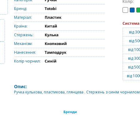
Колір:
Бренд:
Totobi
Матеріал:
Пластик
Система
Країна:
Китай
від 30
Стержень:
Кулька
від 50
Механізм:
Кнопковий
від 10
Нанесення:
Тамподрук
від 30
Колір чорнил:
Синій
від 50
від 100
Опис:
Ручка кулькова, пластикова, глянцева . Стержень з синім чорнилом
Бренди