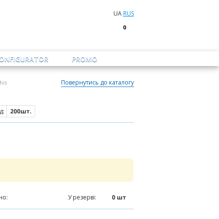
UA
RUS
0
CONFIGURATOR
PROMO
Повернутись до каталогу
his
д:
200шт.
но:
0
шт
У резерві:
0
шт