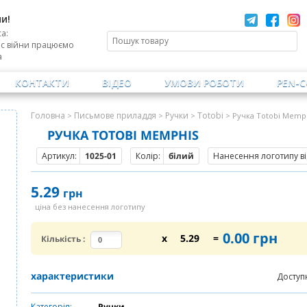
и!
а:
ас війни працюємо
а
КОНТАКТИ
ВІДЕО
УМОВИ РОБОТИ
PEN-
Головна
Письмове приладдя
Ручки
Totobi
>
>
>
> Ручка Totobi Memp
РУЧКА TOTOBI MEMPHIS
Артикул:
1025-01
Колір:
білий
Нанесення логотипу ві
5.29
грн
ціна без нанесення логотипу
0.00
грн
x
5.29
=
Кількість
:
характеристики
Доступ
Категорія:
Ручки