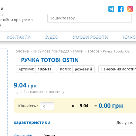
и!
а:
ас війни працюємо
а
КОНТАКТИ
ВІДЕО
УМОВИ РОБОТИ
PEN-
Головна
Письмове приладдя
Ручки
Totobi
>
>
>
> Ручка Totobi Ostin
РУЧКА TOTOBI OSTIN
Артикул:
1024-11
Колір:
рожевий
Нанесення логотипу
9.04
грн
ціна без нанесення логотипу
0.00
грн
x
9.04
=
Кількість
:
характеристики
Доступно:
Категорія:
Ручки