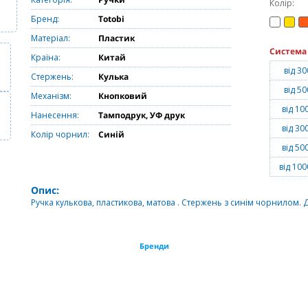
Колір:
Бренд:
Totobi
Матеріал:
Пластик
Система
Країна:
Китай
від 30
Стержень:
Кулька
від 50
Механізм:
Кнопковий
від 10
Нанесення:
Тамподрук, УФ друк
від 30
Колір чорнил:
Синій
від 50
від 100
Опис:
Ручка кулькова, пластикова, матова . Стержень з синім чорнилом. 
Бренди