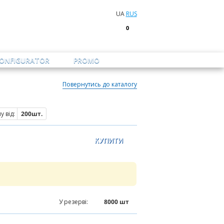
UA
RUS
0
CONFIGURATOR
PROMO
Повернутись до каталогу
 від:
200шт.
10000
шт
У резерві:
8000
шт