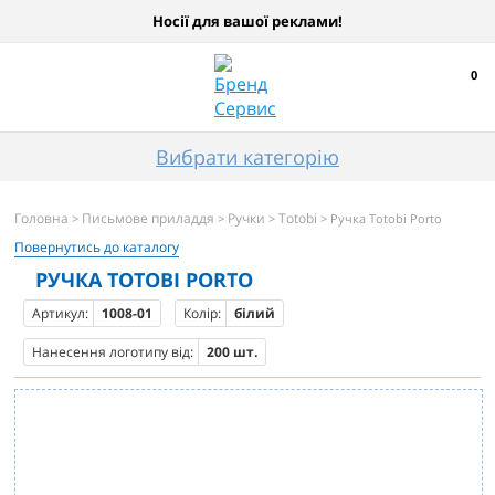
Носії для вашої реклами!
0
Вибрати категорію
Головна
Письмове приладдя
Ручки
Totobi
>
>
>
> Ручка Totobi Porto
Повернутись до каталогу
РУЧКА TOTOBI PORTO
Артикул:
1008-01
Колір:
білий
Нанесення логотипу від:
200 шт.