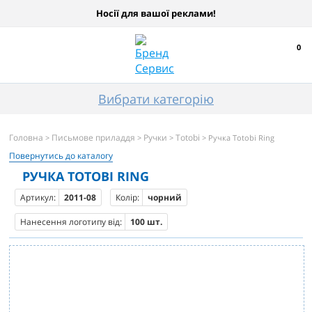
Носії для вашої реклами!
0
Вибрати категорію
Головна
Письмове приладдя
Ручки
Totobi
>
>
>
> Ручка Totobi Ring
Повернутись до каталогу
РУЧКА TOTOBI RING
Артикул:
2011-08
Колір:
чорний
Нанесення логотипу від:
100 шт.