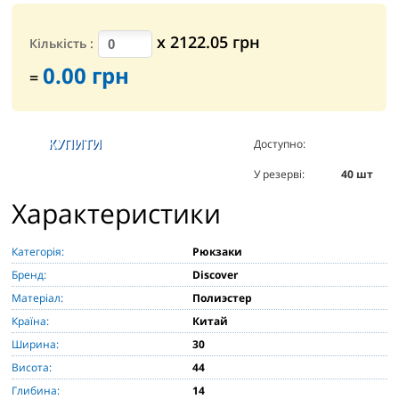
х
2122.05
грн
Кількість
:
0.00
грн
=
Доступно:
156
шт
У резерві:
40
шт
Характеристики
Категорія:
Рюкзаки
Бренд:
Discover
Матеріал:
Полиэстер
Країна:
Китай
Ширина:
30
Висота:
44
Глибина:
14