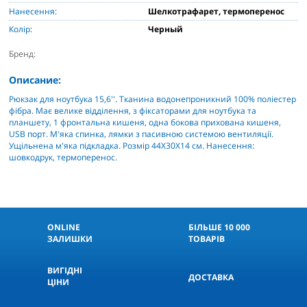
Нанесення:
Шелкотрафарет, термоперенос
Колір:
Черный
Бренд:
Описание:
Рюкзак для ноутбука 15,6''. Тканина водонепроникний 100% поліестер
фібра. Має велике відділення, з фіксаторами для ноутбука та
планшету, 1 фронтальна кишеня, одна бокова прихована кишеня,
USB порт. М'яка спинка, лямки з пасивною системою вентиляції.
Ущільнена м'яка підкладка. Розмір 44Х30Х14 см. Нанесення:
шовкодрук, термоперенос.
ONLINE
БІЛЬШЕ 10 000
ЗАЛИШКИ
ТОВАРІВ
КНОПКА
СВЯЗИ
ВИГІДНІ
ДОСТАВКА
ЦІНИ