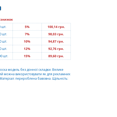
 знижок
0 шт.
5%
100,14 грн.
0 шт.
7%
98,03 грн.
0 шт.
10%
94,87 грн.
0 шт.
12%
92,76 грн.
00 шт.
15%
89,60 грн.
оска модель без донної складки. Велике
ий можна використовувати як для рекламних
. Матеріал: перероблена бавовна. Щільність: