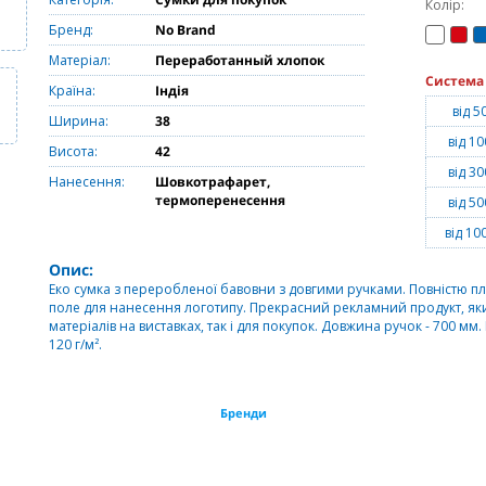
Колір:
Бренд:
No Brand
Матеріал:
Переработанный хлопок
Система
Країна:
Індія
від 5
Ширина:
38
від 10
Висота:
42
від 30
Нанесення:
Шовкотрафарет,
термоперенесення
від 50
від 10
Опис:
Еко сумка з переробленої бавовни з довгими ручками. Повністю пл
поле для нанесення логотипу. Прекрасний рекламний продукт, як
матеріалів на виставках, так і для покупок. Довжина ручок - 700 мм
120 г/м².
Бренди