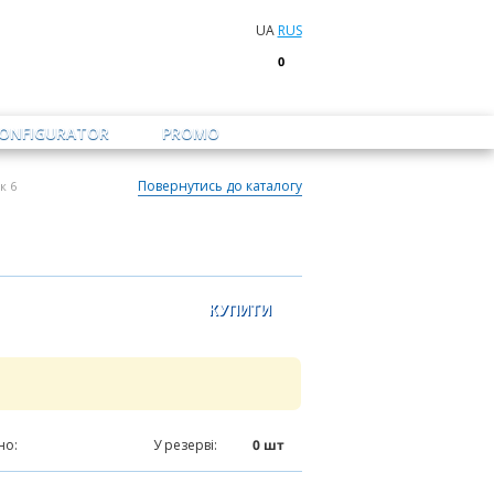
UA
RUS
0
CONFIGURATOR
PROMO
Повернутись до каталогу
к 6
но:
259
шт
У резерві:
0
шт