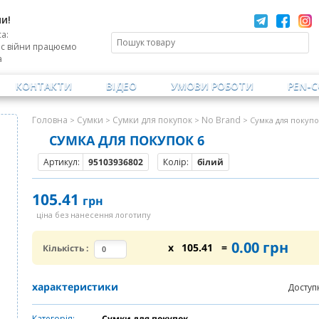
и!
а:
ас війни працюємо
а
КОНТАКТИ
ВІДЕО
УМОВИ РОБОТИ
PEN-
Головна
Сумки
Сумки для покупок
No Brand
>
>
>
> Сумка для покупо
СУМКА ДЛЯ ПОКУПОК 6
Артикул:
95103936802
Колір:
білий
105.41
грн
ціна без нанесення логотипу
0.00
грн
x
105.41
=
Кількість
:
характеристики
Доступ
Категорія:
Сумки для покупок