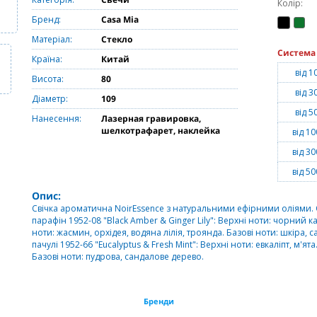
Колір:
Бренд:
Casa Mia
Матеріал:
Стекло
Система
Країна:
Китай
від 1
Висота:
80
від 3
Діаметр:
109
від 5
Нанесення:
Лазерная гравировка,
шелкотрафарет, наклейка
від 10
від 30
від 50
Опис:
Свічка ароматична NoirEssence з натуральними ефірними оліями. Об'
парафін 1952-08 "Black Amber & Ginger Lily": Верхні ноти: чорний 
ноти: жасмин, орхідея, водяна лілія, троянда. Базові ноти: шкіра, 
пачулі 1952-66 "Eucalyptus & Fresh Mint": Верхні ноти: евкаліпт, м'ят
Базові ноти: пудрова, сандалове дерево.
Бренди