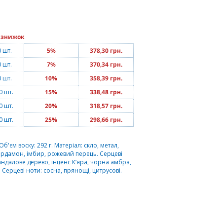
 знижок
0 шт.
5%
378,30 грн.
0 шт.
7%
370,34 грн.
0 шт.
10%
358,39 грн.
0 шт.
15%
338,48 грн.
0 шт.
20%
318,57 грн.
0 шт.
25%
298,66 грн.
єм воску: 292 г. Матеріал: скло, метал,
кардамон, iмбир, рожевий перець. Серцеві
сандалове дерево, iнценс К’яра, чорна амбра,
а. Серцеві ноти: сосна, прянощі, цитрусові.