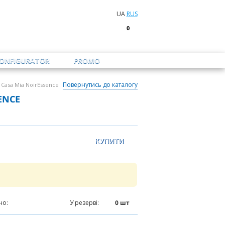
UA
RUS
0
CONFIGURATOR
PROMO
Повернутись до каталогу
 Casa Mia NoirEssence
ENCE
но:
1625
шт
У резерві:
0
шт