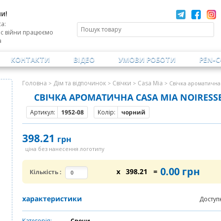
и!
а:
ас війни працюємо
а
КОНТАКТИ
ВІДЕО
УМОВИ РОБОТИ
PEN-
Головна
Дім та відпочинок
Свічки
Casa Mia
>
>
>
> Свічка ароматична
СВІЧКА АРОМАТИЧНА CASA MIA NOIRESS
Артикул:
1952-08
Колір:
чорний
398.21
грн
ціна без нанесення логотипу
0.00
грн
x
398.21
=
Кількість
:
характеристики
Доступ
Категорія:
Свечи