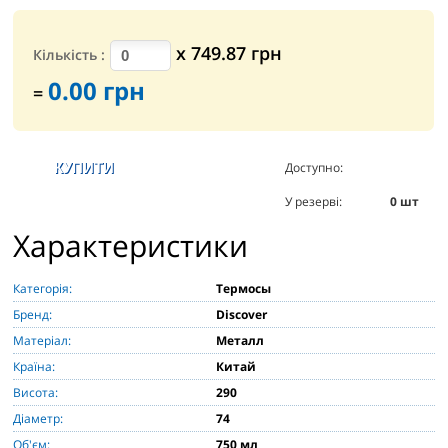
х
749.87
грн
Кількість
:
0.00
грн
=
Доступно:
1149
шт
У резерві:
0
шт
Характеристики
Категорія:
Термосы
Бренд:
Discover
Матеріал:
Металл
Країна:
Китай
Висота:
290
Діаметр:
74
Об'єм:
750 мл