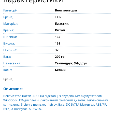
Категорія:
Вентиляторы
Бренд:
TEG
Матеріал:
Пластик
Країна:
Китай
Ширина:
132
Висота:
161
Глибина:
37
Вага:
200 гр
Нанесення:
Тамподрук, УФ друк
Колір:
Белый
Бренд:
Описание:
Вентилятор настільний на підставці з вбудованим акумулятором
WindGo з LED-дисплеєм. Лаконічний сучасний дизайн. Регульований
кут нахилу. 5 рівнів швидкості вітру. Вхід: DC 5V/1A Матеріал: ABS/PP.
Вхідна напруга: DC 5V/1A.