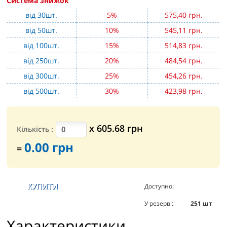
Система знижок
від 30шт.
5%
575,40 грн.
від 50шт.
10%
545,11 грн.
від 100шт.
15%
514,83 грн.
від 250шт.
20%
484,54 грн.
від 300шт.
25%
454,26 грн.
від 500шт.
30%
423,98 грн.
х
605.68
грн
Кількість
:
0.00
грн
=
Доступно:
896
шт
У резерві:
251
шт
Характеристики