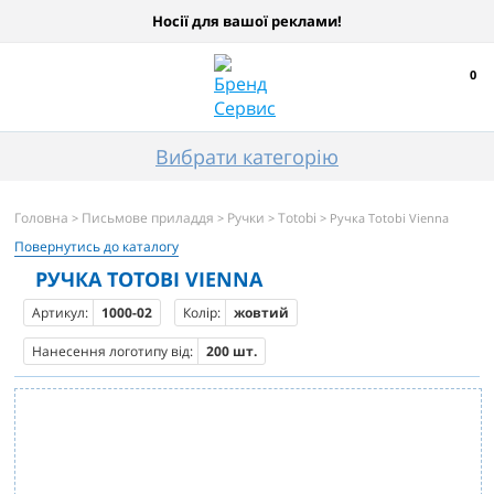
Носії для вашої реклами!
0
Вибрати категорію
Головна
Письмове приладдя
Ручки
Totobi
>
>
>
> Ручка Totobi Vienna
Повернутись до каталогу
РУЧКА TOTOBI VIENNA
Артикул:
1000-02
Колір:
жовтий
Нанесення логотипу від:
200 шт.