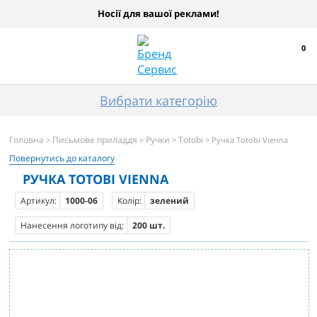
Носії для вашої реклами!
0
Вибрати категорію
Головна
Письмове приладдя
Ручки
Totobi
>
>
>
> Ручка Totobi Vienna
Повернутись до каталогу
РУЧКА TOTOBI VIENNA
Артикул:
1000-06
Колір:
зелений
Нанесення логотипу від:
200 шт.