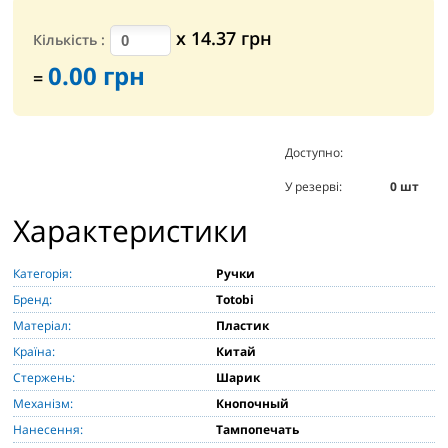
х
14.37
грн
Кількість
:
0.00
грн
=
Доступно:
0
шт
У резерві:
0
шт
Характеристики
Категорія:
Ручки
Бренд:
Totobi
Матеріал:
Пластик
Країна:
Китай
Стержень:
Шарик
Механізм:
Кнопочный
Нанесення:
Тампопечать