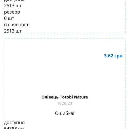
2513
шт
резерв
0
шт
в наявності
2513
шт
3.62
грн
Олівець Totobi Nature
1029-23
Ошибка!
доступно
54388
шт