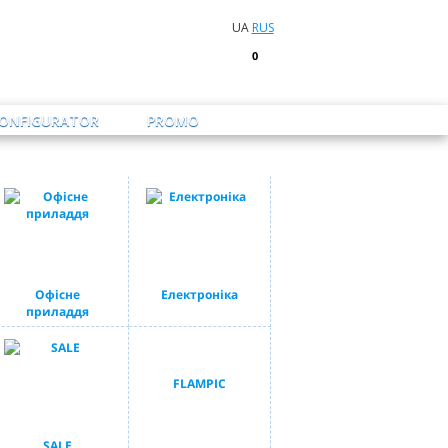
UA
RUS
0
CONFIGURATOR
PROMO
Офісне
Електроніка
приладдя
FLAMPIC
SALE