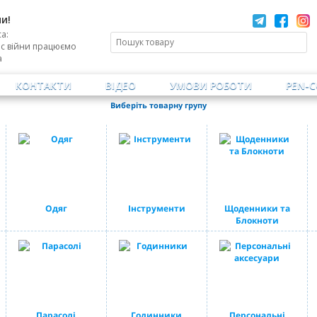
и!
а:
ас війни працюємо
а
КОНТАКТИ
ВІДЕО
УМОВИ РОБОТИ
PEN-
Виберіть товарну групу
Одяг
Інструменти
Щоденники та
Блокноти
Парасолі
Годинники
Персональні