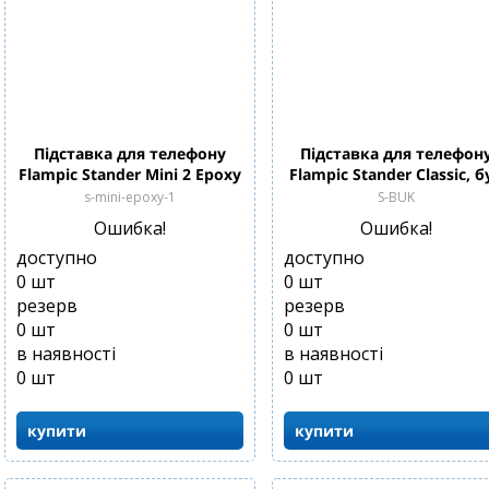
Підставка для телефону
Підставка для телефон
Flampic Stander Mini 2 Epoxy
Flampic Stander Classic, б
s-mini-epoxy-1
S-BUK
Ошибка!
Ошибка!
доступно
доступно
0
шт
0
шт
резерв
резерв
0
шт
0
шт
в наявності
в наявності
0
шт
0
шт
купити
купити