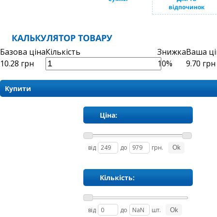
відпочинок
КАЛЬКУЛЯТОР ТОВАРУ
Базова ціна
Кількість
Знижка
Ваша ці
10.28
грн
10%
9.70
грн
Купити
Ціна:
від
до
грн.
Кількість:
від
до
шт.