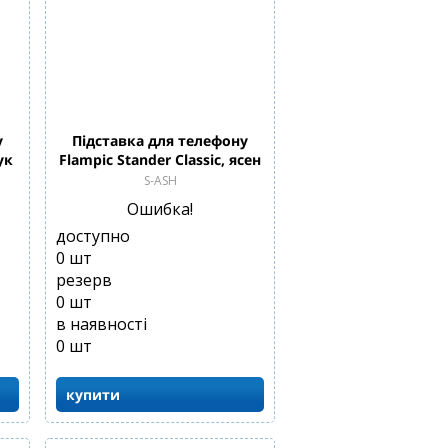
у
Підставка для телефону
ук
Flampic Stander Classic, ясен
S-ASH
Ошибка!
доступно
0
шт
резерв
0
шт
в наявності
0
шт
купити