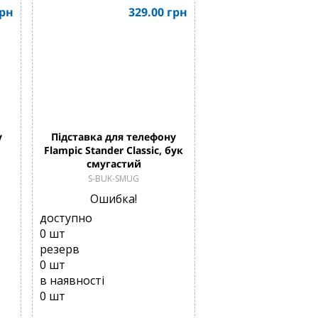
рн
329.00
грн
у
Підставка для телефону
Flampic Stander Classic, бук
смугастий
S-BUK-SMUG
Ошибка!
доступно
0
шт
резерв
0
шт
в наявності
0
шт