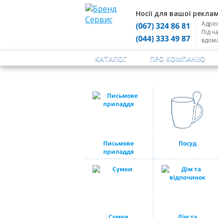
Носії для вашої реклам
Адрес
(067) 324 86 81
Під ч
(044) 333 49 87
вдом
КАТАЛОГ
ПРО КОМПАНІЮ
Письмове
Посуд
приладдя
Сумки
Дім та