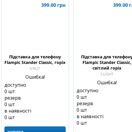
399.00
грн
399.00
г
Підставка для телефону
Підставка для телефон
Flampic Stander Classic, горіх
Flampic Stander Classic,
світлий горіх
S-NUT
S-LIGHT
Ошибка!
Ошибка!
доступно
доступно
0
шт
0
шт
резерв
резерв
0
шт
0
шт
в наявності
в наявності
0
шт
0
шт
купити