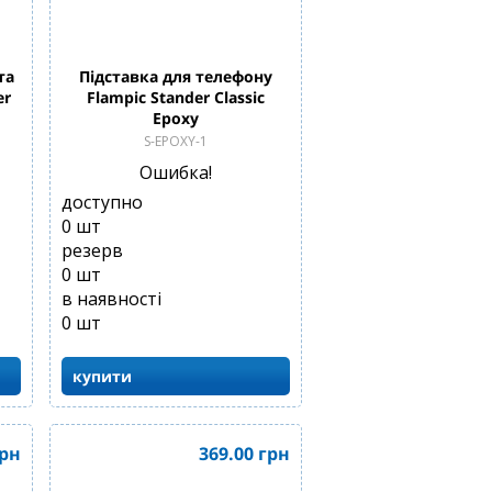
та
Підставка для телефону
er
Flampic Stander Classic
Epoxy
S-EPOXY-1
Ошибка!
доступно
0
шт
резерв
0
шт
в наявності
0
шт
купити
рн
369.00
грн