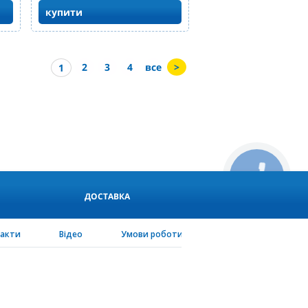
купити
2
3
4
все
>
1
КНОПКА
СВЯЗИ
ДОСТАВКА
такти
Відео
Умови роботи
PEN-configurator