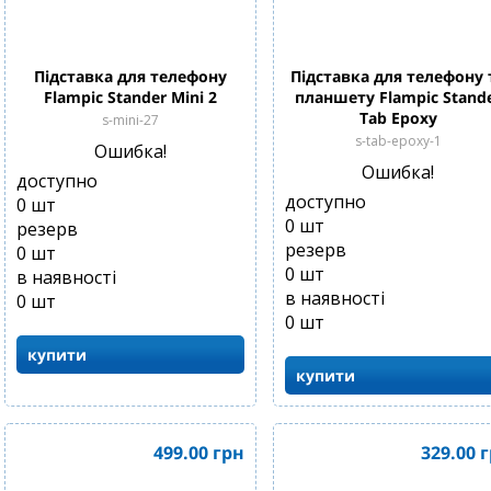
Підставка для телефону
Підставка для телефону 
Flampic Stander Mini 2
планшету Flampic Stand
Tab Epoxy
s-mini-27
s-tab-epoxy-1
Ошибка!
Ошибка!
доступно
доступно
0
шт
0
шт
резерв
резерв
0
шт
0
шт
в наявності
в наявності
0
шт
0
шт
купити
купити
499.00
грн
329.00
г