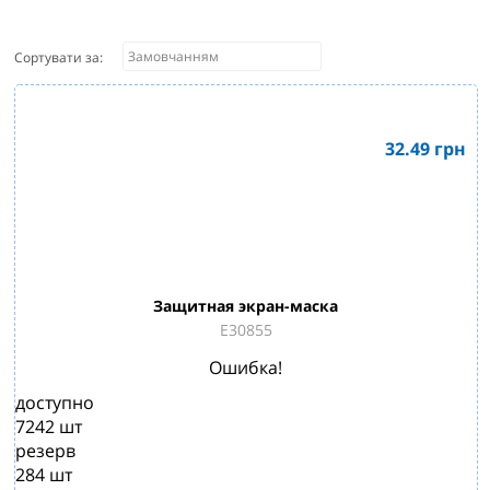
Сортувати за:
32.49
грн
Защитная экран-маска
E30855
Ошибка!
доступно
7242
шт
резерв
284
шт