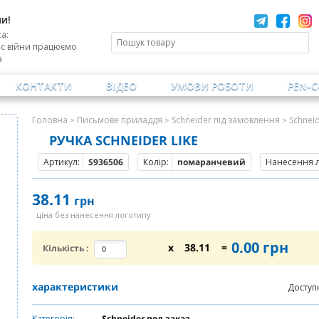
и!
а:
ас війни працюємо
а
КОНТАКТИ
ВІДЕО
УМОВИ РОБОТИ
PEN-
Головна
Письмове приладдя
Schneider під замовлення
Schnei
>
>
>
РУЧКА SCHNEIDER LIKE
Артикул:
S936506
Колір:
помаранчевий
Нанесення л
38.11
грн
ціна без нанесення логотипу
0.00
грн
x
38.11
=
Кількість
:
характеристики
Доступ
Категорія:
Schneider под заказ