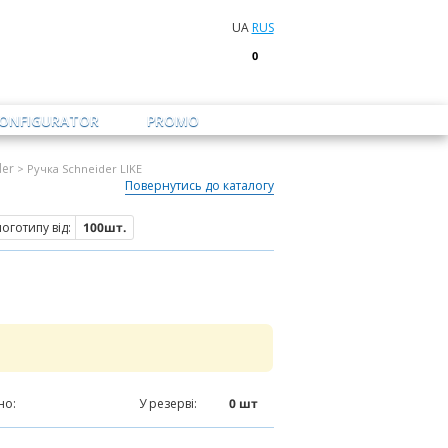
UA
RUS
0
CONFIGURATOR
PROMO
der
> Ручка Schneider LIKE
Повернутись до каталогу
оготипу від:
100шт.
но:
0
шт
У резерві:
0
шт