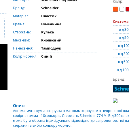
Колір:
Бренд:
Schneider
Матеріал:
Пластик
Система
Країна:
Німеччина
від 30
Стержень:
Кулька
від 50
Механізм:
Кнопковий
від 10
Нанесення:
Тамподрук
від 30
Колір чорнил:
Синій
від 50
від 100
Бренд:
Опис:
Автоматична кулькова ручка з матовим корпусом з непрозорої пл
колірна гамма - 10кольорів. Стержень Schneider 774 M. Від 300 шт.
може бути обрана індивідуально відповідно до запропонованої п
стержня та вибір кольору чорнил.