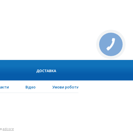
ДОСТАВКА
такти
Відео
Умови роботи
PEN-configurator
 в
adcore