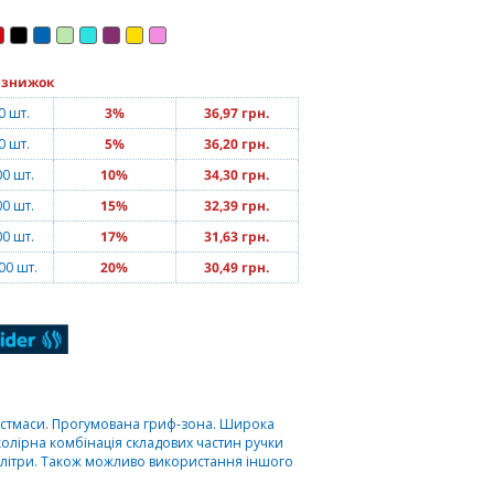
 знижок
0 шт.
3%
36,97 грн.
0 шт.
5%
36,20 грн.
00 шт.
10%
34,30 грн.
00 шт.
15%
32,39 грн.
00 шт.
17%
31,63 грн.
00 шт.
20%
30,49 грн.
астмаси. Прогумована гриф-зона. Широка
 колірна комбінація складових частин ручки
алітри. Також можливо використання іншого