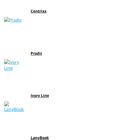
Centrixx
Prodir
Ivory Line
LanyBook