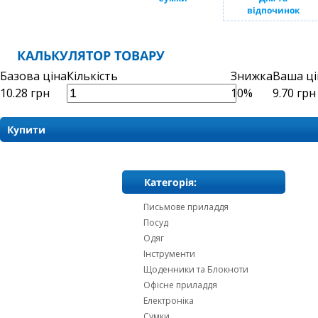
відпочинок
КАЛЬКУЛЯТОР ТОВАРУ
Базова ціна
Кількість
Знижка
Ваша ці
10.28
грн
10%
9.70
грн
Купити
Категорія:
Письмове приладдя
Посуд
Одяг
Інструменти
Щоденники та Блокноти
Офісне приладдя
Електроніка
Сумки