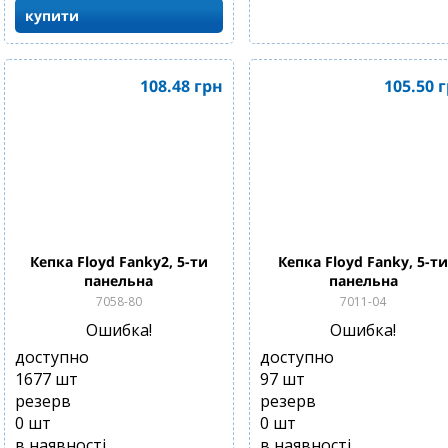
купити
108.48
грн
105.50
г
Кепка Floyd Fanky2, 5-ти
Кепка Floyd Fanky, 5-т
панельна
панельна
7058-80
7011-04
Ошибка!
Ошибка!
доступно
доступно
1677
шт
97
шт
резерв
резерв
0
шт
0
шт
в наявності
в наявності