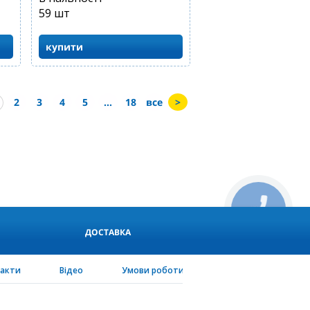
59
шт
купити
2
3
4
5
...
18
все
>
КНОПКА
СВЯЗИ
ДОСТАВКА
такти
Відео
Умови роботи
PEN-configurator