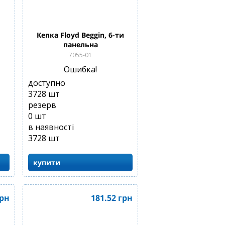
Кепка Floyd Beggin, 6-ти
панельна
7055-01
Ошибка!
доступно
3728
шт
резерв
0
шт
в наявності
3728
шт
купити
рн
181.52
грн