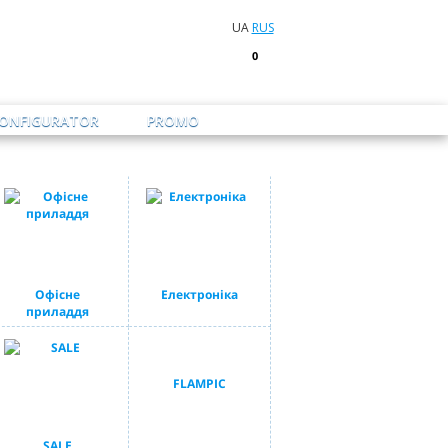
UA
RUS
0
CONFIGURATOR
PROMO
Офісне
Електроніка
приладдя
FLAMPIC
SALE