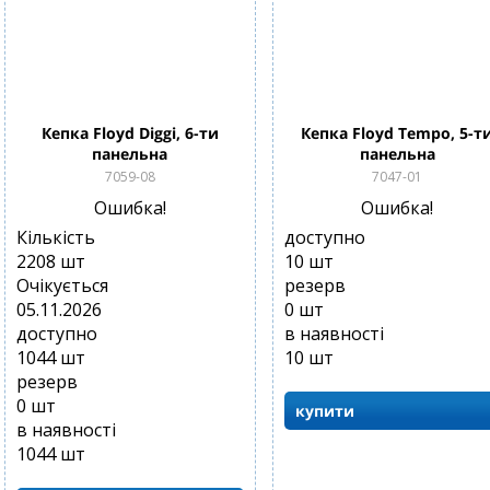
Кепка Floyd Diggi, 6-ти
Кепка Floyd Tempo, 5-т
панельна
панельна
7059-08
7047-01
Ошибка!
Ошибка!
Кількість
доступно
2208
шт
10
шт
Очікується
резерв
05.11.2026
0
шт
доступно
в наявності
1044
шт
10
шт
резерв
0
шт
купити
в наявності
1044
шт