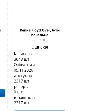
и
Кепка Floyd Over, 6-ти
панельна
7067-01
Ошибка!
Кількість
3648
шт
Очікується
05.11.2026
доступно
2317
шт
резерв
0
шт
в наявності
2317
шт