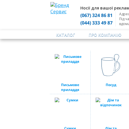
Носії для вашої реклам
Адрес
(067) 324 86 81
Під ч
(044) 333 49 87
вдом
КАТАЛОГ
ПРО КОМПАНІЮ
Письмове
Посуд
приладдя
Сумки
Дім та