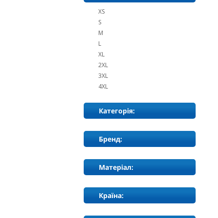
XS
S
M
L
XL
2XL
3XL
4XL
Категорія:
Бренд:
Матеріал:
Країна: