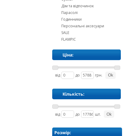
Дім та відпочинок
Парасолі
Годинники
Персональні аксесуари
SALE
FLAMPIC
Ціна:
від
до
грн.
Кількість:
від
до
шт.
Розмір: