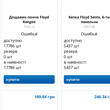
Дощовик-пончо Floyd
Кепка Floyd Sento, 6-ти
Kangoo
панельна
7026-10
7057-08
Ошибка!
Ошибка!
доступно
доступно
17786
шт
5437
шт
резерв
резерв
0
шт
0
шт
в наявності
в наявності
17786
шт
5437
шт
купити
купити
189.84
грн
246.34
г