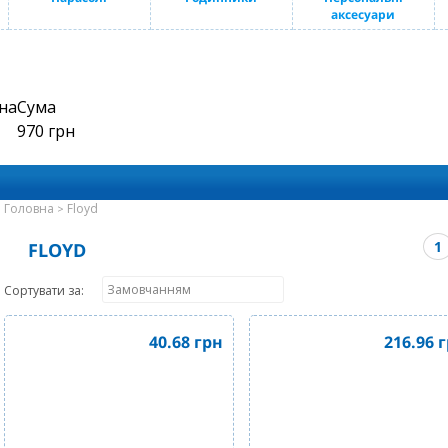
аксесуари
на
Сума
970
грн
Головна
Floyd
>
1
FLOYD
Сортувати за:
40.68
грн
216.96
г