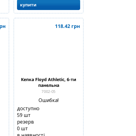
купити
рн
118.42
грн
и
Кепка Floyd Athletic, 6-ти
панельна
7002-05
Ошибка!
доступно
59
шт
резерв
0
шт
в наявності