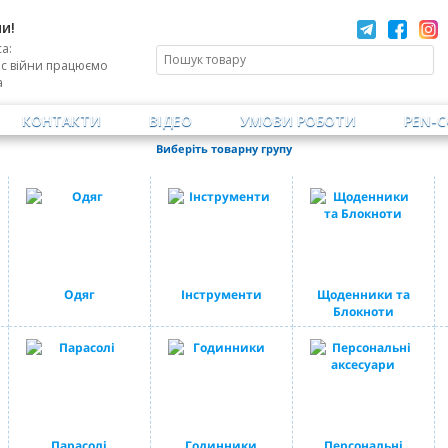
и!
а:
ас війни працюємо
а
КОНТАКТИ
ВІДЕО
УМОВИ РОБОТИ
PEN-
Виберіть товарну групу
Одяг
Інструменти
Щоденники та
Блокноти
Парасолі
Годинники
Персональні