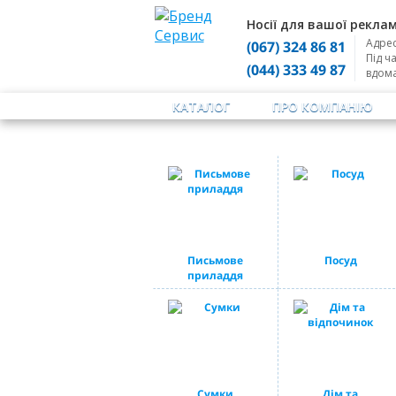
Носії для вашої реклам
Адрес
(067) 324 86 81
Під ч
(044) 333 49 87
вдом
КАТАЛОГ
ПРО КОМПАНІЮ
Письмове
Посуд
приладдя
Сумки
Дім та