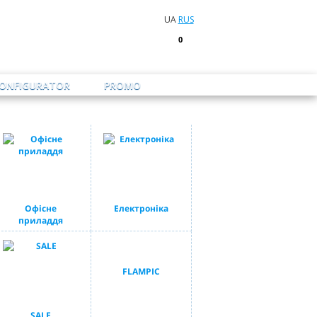
UA
RUS
0
CONFIGURATOR
PROMO
Офісне
Електроніка
приладдя
FLAMPIC
SALE