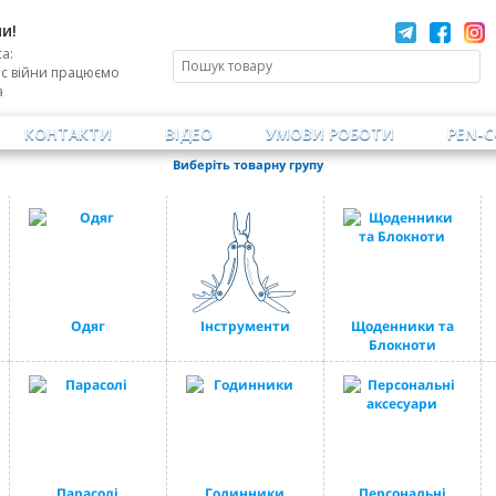
и!
а:
ас війни працюємо
а
КОНТАКТИ
ВІДЕО
УМОВИ РОБОТИ
PEN-
Виберіть товарну групу
Одяг
Інструменти
Щоденники та
Блокноти
Парасолі
Годинники
Персональні