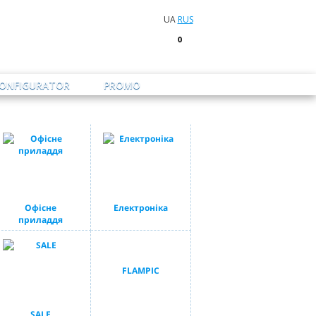
UA
RUS
0
CONFIGURATOR
PROMO
Офісне
Електроніка
приладдя
FLAMPIC
SALE