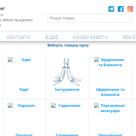
и!
а:
ас війни працюємо
а
КОНТАКТИ
ВІДЕО
УМОВИ РОБОТИ
PEN-
Виберіть товарну групу
Одяг
Інструменти
Щоденники та
Блокноти
Парасолі
Годинники
Персональні