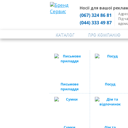
Носії для вашої реклам
Адрес
(067) 324 86 81
Під ч
(044) 333 49 87
вдом
КАТАЛОГ
ПРО КОМПАНІЮ
Письмове
Посуд
приладдя
Сумки
Дім та