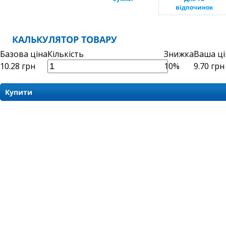
відпочинок
КАЛЬКУЛЯТОР ТОВАРУ
Базова ціна
Кількість
Знижка
Ваша ці
10.28
грн
10%
9.70
грн
Купити