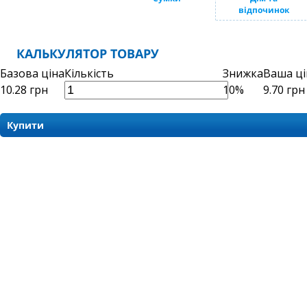
відпочинок
КАЛЬКУЛЯТОР ТОВАРУ
Базова ціна
Кількість
Знижка
Ваша ці
10.28
грн
10%
9.70
грн
Купити