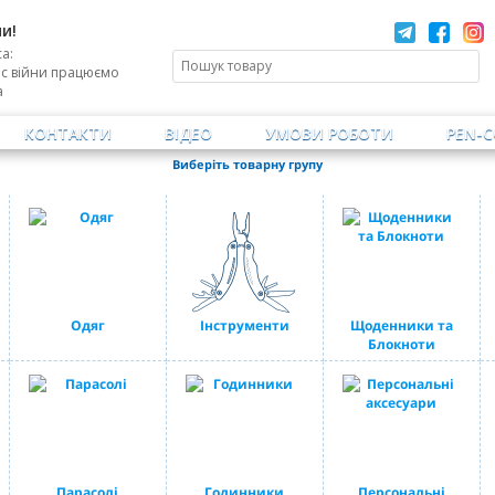
и!
а:
ас війни працюємо
а
КОНТАКТИ
ВІДЕО
УМОВИ РОБОТИ
PEN-
Виберіть товарну групу
Одяг
Інструменти
Щоденники та
Блокноти
Парасолі
Годинники
Персональні