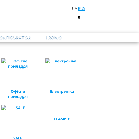
UA
RUS
0
CONFIGURATOR
PROMO
Офісне
Електроніка
приладдя
FLAMPIC
SALE