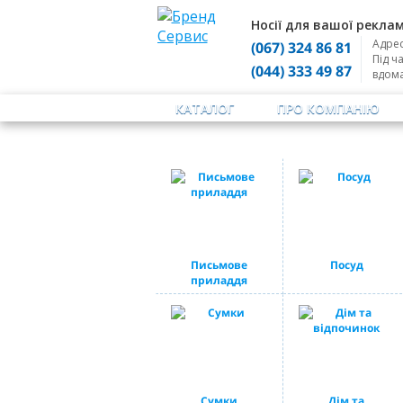
Носії для вашої реклам
Адрес
(067) 324 86 81
Під ч
(044) 333 49 87
вдом
КАТАЛОГ
ПРО КОМПАНІЮ
Письмове
Посуд
приладдя
Сумки
Дім та