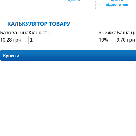
відпочинок
КАЛЬКУЛЯТОР ТОВАРУ
Базова ціна
Кількість
Знижка
Ваша ці
10.28
грн
10%
9.70
грн
Купити