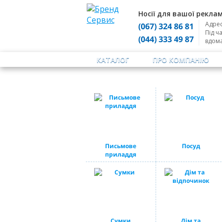
Носії для вашої реклам
Адрес
(067) 324 86 81
Під ч
(044) 333 49 87
вдом
КАТАЛОГ
ПРО КОМПАНІЮ
Письмове
Посуд
приладдя
Сумки
Дім та