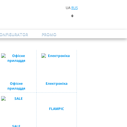
UA
RUS
0
CONFIGURATOR
PROMO
Офісне
Електроніка
приладдя
FLAMPIC
SALE