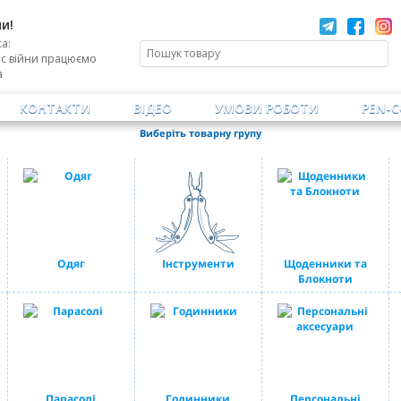
и!
а:
ас війни працюємо
а
КОНТАКТИ
ВІДЕО
УМОВИ РОБОТИ
PEN-
Виберіть товарну групу
Одяг
Інструменти
Щоденники та
Блокноти
Парасолі
Годинники
Персональні